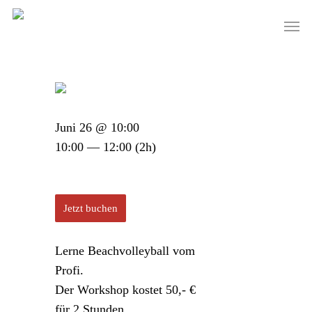
Skip
Men
to
main
content
Juni 26 @ 10:00
10:00 — 12:00
(2h)
Jetzt buchen
Lerne Beachvolleyball vom
Profi.
Der Workshop kostet 50,- €
für 2 Stunden.