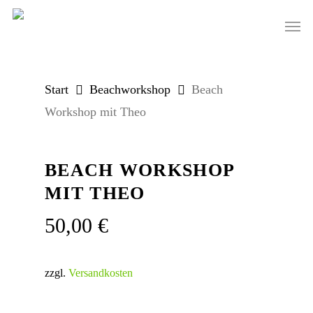
Skip
Men
to
main
content
Start
Beachworkshop
Beach
Workshop mit Theo
BEACH WORKSHOP
MIT THEO
50,00
€
zzgl.
Versandkosten