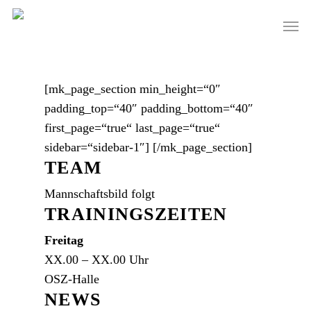
Skip
Men
to
main
content
[mk_page_section min_height=“0″
padding_top=“40″ padding_bottom=“40″
first_page=“true“ last_page=“true“
sidebar=“sidebar-1″]
[/mk_page_section]
TEAM
Mannschaftsbild folgt
TRAININGSZEITEN
Freitag
XX.00 – XX.00 Uhr
OSZ-Halle
NEWS