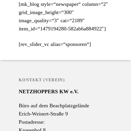
[mk_blog style=“newspaper“ column=“2″
grid_image_height=“300″
image_quality=“3″ cat=“2189″
item_id=“1479194280-582ab6a884922″]
[rev_slider_vc alias=“sponsoren“]
KONTAKT (VEREIN)
NETZHOPPERS KW e.V.
Büro auf dem Beachplatzgelände
Erich-Weinert-Straße 9
Postadresse:
Kronenhof 8