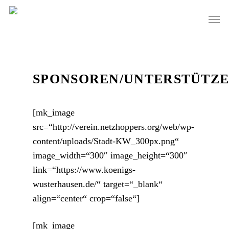
Skip
Men
to
main
content
SPONSOREN/UNTERSTÜTZ
[mk_image
src=“http://verein.netzhoppers.org/web/wp-
content/uploads/Stadt-KW_300px.png“
image_width=“300″ image_height=“300″
link=“https://www.koenigs-
wusterhausen.de/“ target=“_blank“
align=“center“ crop=“false“]
[mk_image