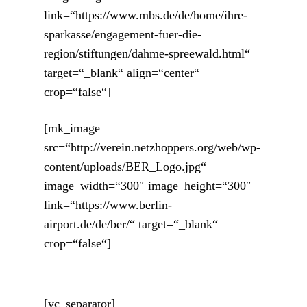
link=“https://www.mbs.de/de/home/ihre-
sparkasse/engagement-fuer-die-
region/stiftungen/dahme-spreewald.html“
target=“_blank“ align=“center“
crop=“false“]
[mk_image
src=“http://verein.netzhoppers.org/web/wp-
content/uploads/BER_Logo.jpg“
image_width=“300″ image_height=“300″
link=“https://www.berlin-
airport.de/de/ber/“ target=“_blank“
crop=“false“]
[vc_separator]