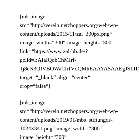
[mk_image
src=“http://verein.netzhoppers.org/web/wp-
content/uploads/2015/11/zal_300px.png“
image_width=“300″ image_height=“300″
link=“https://www.zal-bb.de/?
gclid=EAIaIQobChMIrf-
1j8eN3QIVBOWaCh1VdQMhEAAYASAAEgJSLf
target=“_blank“ align=“center“
crop=“false“]
[mk_image
src=“http://verein.netzhoppers.org/web/wp-
content/uploads/2019/01/mbs_stiftungds-
1024×341.png“ image_width=“300″
image_height=“300″